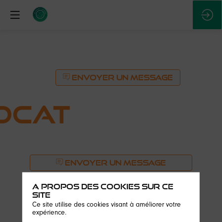
ENVOYER UN MESSAGE
OCAT
ENVOYER UN MESSAGE
Description
A propos des cookies sur ce
site
Fondé
Ce site utilise des cookies visant à améliorer votre
en
expérience.
2021,