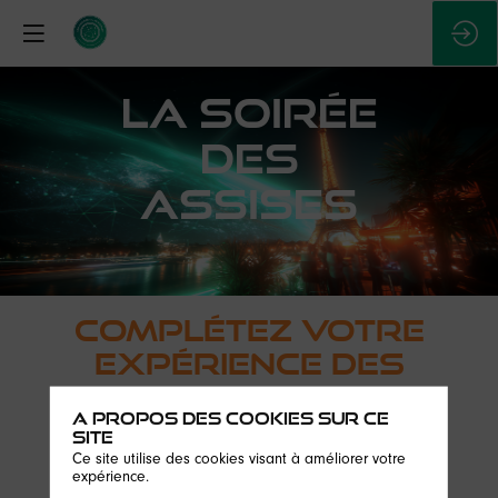
LA SOIRÉE
DES
ASSISES
Complétez votre
expérience des
Assises :
A propos des cookies sur ce
rejoignez-
site
Ce site utilise des cookies visant à améliorer votre
nous pour
expérience.