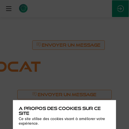
ENVOYER UN MESSAGE
OCAT
ENVOYER UN MESSAGE
Description
A propos des cookies sur ce
site
Fondé
Ce site utilise des cookies visant à améliorer votre
en
expérience.
2021,