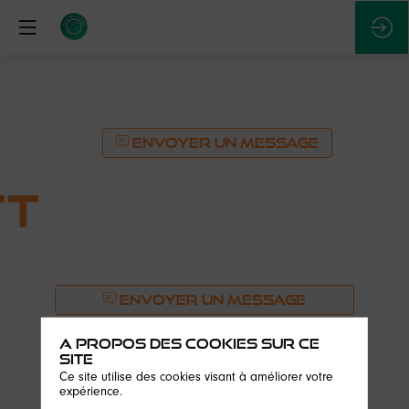
ENVOYER UN MESSAGE
tt
ENVOYER UN MESSAGE
Description
A propos des cookies sur ce
site
Reuniwatt
Ce site utilise des cookies visant à améliorer votre
est
expérience.
spécialisée