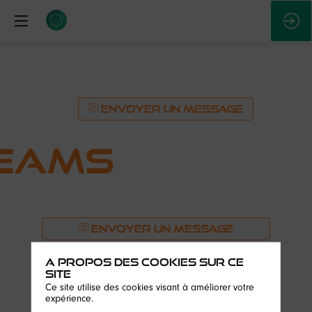
ENVOYER UN MESSAGE
eamS
ENVOYER UN MESSAGE
Description
A propos des cookies sur ce
site
Architectes
Ce site utilise des cookies visant à améliorer votre
de
expérience.
spaceports