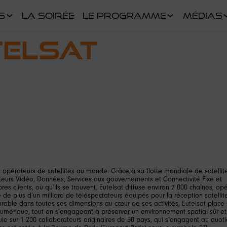
S
LA SOIRÉE
LE PROGRAMME
MÉDIAS
telsat
 opérateurs de satellites au monde. Grâce à sa flotte mondiale de satellit
ecteurs Vidéo, Données, Services aux gouvernements et Connectivité Fixe et
res clients, où qu’ils se trouvent. Eutelsat diffuse environ 7 000 chaînes, op
de plus d’un milliard de téléspectateurs équipés pour la réception satellit
urable dans toutes ses dimensions au cœur de ses activités, Eutelsat place
e numérique, tout en s’engageant à préserver un environnement spatial sûr et
ie sur 1 200 collaborateurs originaires de 50 pays, qui s’engagent au quoti