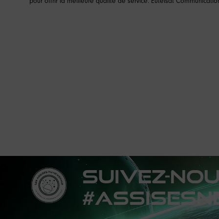
pour offrir la meilleure qualité de service. Eutelsat Communicatio
Suivez-no
#AssisesN