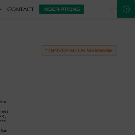
CONTACT
INSCRIPTIONS
FR
EN
ENVOYER UN MESSAGE
es et
érées
e ou
 ses
dien