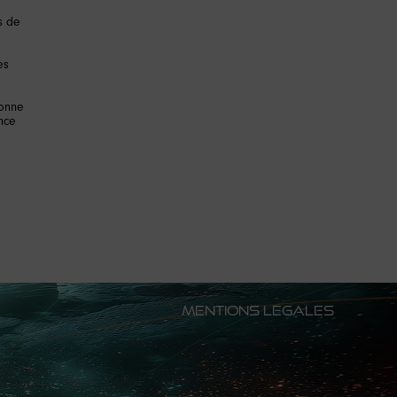
s de
es
ionne
ence
MENTIONS LEGALES