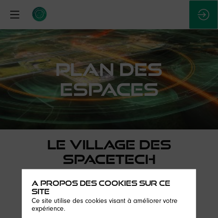
PLAN DES
ESPACES
LE VILLAGE DES
SPACETECH
NIVEAU 0
A propos des cookies sur ce
site
1 - CELESTORY KUBB
Ce site utilise des cookies visant à améliorer votre
2 - SCOTTISH DEVELOPMENT INTERNATIONAL
expérience.
3 - AIKO