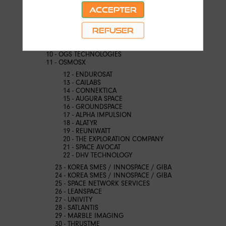
4 - SPACELOCKER
ACCEPTER
5 - DAWN
6 - SIMERA
REFUSER
7 - ACRI ST
8 - GREENERWAVE
9 -
10 - OGS TECHNOLOGIES
11 - OSMOSX
12 - ENDUROSAT
13 - CAILABS
14 - CONNEKTICA
15 - AUGURA SPACE
16 - GROUNDSPACE
17 - ALPHA IMPULSION
18 - ALATYR
19 - REUNIWATT
20 - THE EXPLORATION COMPANY
21 - SPACE AVOCAT
22 - DHV TECHNOLOGY
23 - KOREA SMES / INNOSPACE / GIBA
24 -
KOREA SMES / INNOSPACE / GIBA
25 - SPACE NETWORK SERVICES
26 - LEANSPACE
27 - UNIVITY
28 - SATLANTIS
29 -
MARBLE IMAGING
30 - THRUSTME