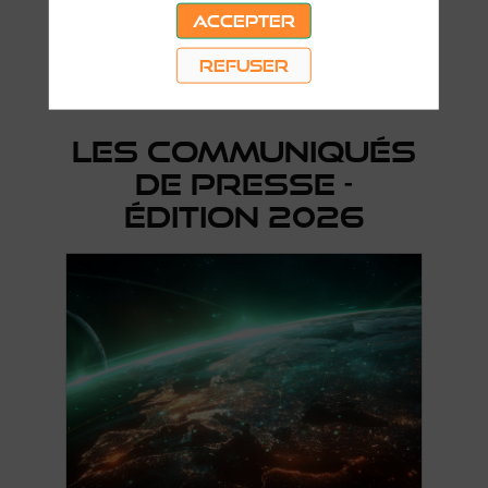
Pour toute demande d’information, veuillez
contacter
media.assisesnewspace@ilago.eu
ACCEPTER
REFUSER
DEMANDER UNE ACCRÉDITATION
LES COMMUNIQUÉS
DE PRESSE -
ÉDITION 2026