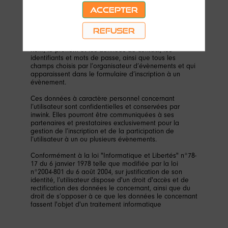
nécessaire pour permettre à l’utilisateur de s’inscrire à
un évènement, d’accéder au site d’un évènement, et
ACCEPTER
de consulter les informations relatives à l’organisation
pratique et logistique d’un évènement.
REFUSER
Les données personnelles recueillies par inwink sont le
nom, le prénom et les données de contact, les
identifiants et mots de passe, ainsi que tous les
champs choisis par l’organisateur d’évènements et qui
apparaissent dans le formulaire d’inscription à un
évènement.
Ces données à caractère personnel concernant
l’utilisateur sont confidentielles et conservées par
inwink. Elles pourront être communiquées à ses
partenaires et prestataires exclusivement pour la
gestion de l’inscription et de la participation de
l’utilisateur à un ou plusieurs évènements.
Conformément à la loi "Informatique et Libertés" n°78-
17 du 6 janvier 1978 telle que modifiée par la loi
n°2004-801 du 6 août 2004, sur justification de son
identité, l’utilisateur dispose d'un droit d'accès et de
rectification des données le concernant, ainsi que du
droit de s’opposer à ce que les données le concernant
fassent l'objet d'un traitement informatique