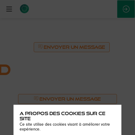
ENVOYER UN MESSAGE
d
ENVOYER UN MESSAGE
Description
A propos des cookies sur ce
site
OVHcloud
Ce site utilise des cookies visant à améliorer votre
est
expérience.
un